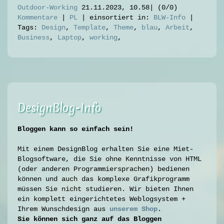
Outdoor-Working
21.11.2023, 10.58
|
(0/0)
Kommentare
|
PL
|
einsortiert in:
BLW-Info
|
Tags:
Design
,
Template
,
Theme
,
blau
,
Arbeit
,
Business
,
Laptop
,
working
,
DesignBlog-Info
Bloggen kann so einfach sein
!
Mit einem DesignBlog erhalten Sie eine Miet-
Blogsoftware, die Sie ohne Kenntnisse von HTML
(oder anderen Programmiersprachen) bedienen
können und auch das komplexe Grafikprogramm
müssen Sie nicht studieren. Wir bieten Ihnen
ein komplett eingerichtetes Weblogsystem +
Ihrem Wunschdesign aus
unsere
m Shop
.
Sie können sich ganz auf das Bloggen