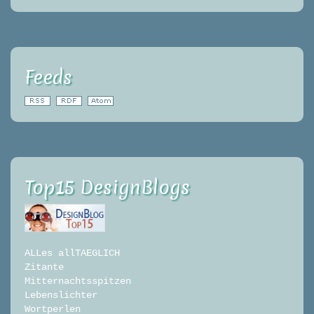
Feeds
Top15 DesignBlogs
ALLes allTAEGLICH
Zitante
Mitternachtsspitzen
Lebenslichter
Wortperlen