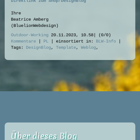
Direktlink zum Shop/DesignBlog
Ihre
Beatrice Amberg
(BluelionWebdesign)
Outdoor-Working
20.11.2023, 10.58
|
(0/0)
Kommentare
|
PL
|
einsortiert in:
BLW-Info
|
Tags:
DesignBlog
,
Template
,
Weblog
,
Über dieses Blog