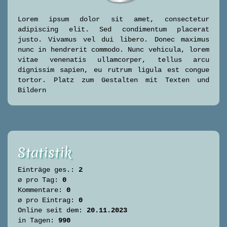
Lorem ipsum dolor sit amet, consectetur
adipiscing elit. Sed condimentum placerat
justo. Vivamus vel dui libero. Donec maximus
nunc in hendrerit commodo. Nunc vehicula, lorem
vitae venenatis ullamcorper, tellus arcu
dignissim sapien, eu rutrum ligula est congue
tortor. Platz zum Gestalten mit Texten und
Bildern
Statistik
Einträge ges.:
2
ø pro Tag:
0
Kommentare:
0
ø pro Eintrag:
0
Online seit dem:
20.11.2023
in Tagen:
990