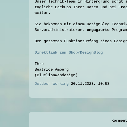
Unser Technik-Team im Hintergrund sorgt 
tägliche Backups Ihrer Daten und bei Fra
weiter.
Sie bekommen mit einem DesignBlog Techni
Serveradministratoren,
engagierte
Progra
Den gesamten Funktionsumfang eines Desig
Direktlink zum Shop/DesignBlog
Ihre
Beatrice Amberg
(BluelionWebdesign)
Outdoor-Working
20.11.2023, 10.58
Kommen