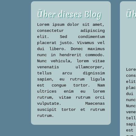
Über dieses Blog
Üb
Lorem ipsum dolor sit amet,
consectetur adipiscing
elit. Sed condimentum
placerat justo. Vivamus vel
dui libero. Donec maximus
nunc in hendrerit commodo.
Nunc vehicula, lorem vitae
venenatis ullamcorper,
Lore
tellus arcu dignissim
con
sapien, eu rutrum ligula
eli
est congue tortor. Nam
plac
ultrices enim eu lorem
dui
rutrum, vitae rutrum orci
nun
vulputate. Maecenas
Nun
suscipit tortor et rutrum
ven
rutrum.
tel
sap
est