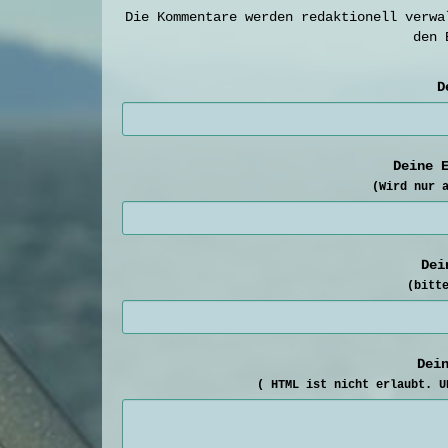
Die Kommentare werden redaktionell verwa
den 
D
Deine 
(Wird nur 
Dei
(bitt
Dei
( HTML ist
nicht
erlaubt. UR