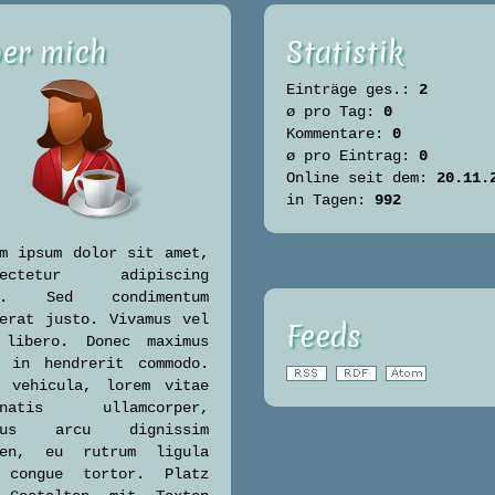
er mich
Statistik
Einträge ges.:
2
ø pro Tag:
0
Kommentare:
0
ø pro Eintrag:
0
Online seit dem:
20.11.
in Tagen:
992
m ipsum dolor sit amet,
sectetur adipiscing
t. Sed condimentum
erat justo. Vivamus vel
Feeds
 libero. Donec maximus
c in hendrerit commodo.
c vehicula, lorem vitae
enatis ullamcorper,
lus arcu dignissim
ien, eu rutrum ligula
 congue tortor. Platz