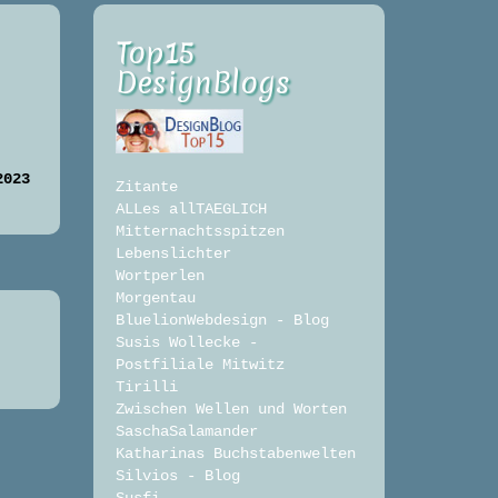
Top15
DesignBlogs
2023
Zitante
ALLes allTAEGLICH
Mitternachtsspitzen
Lebenslichter
Wortperlen
Morgentau
BluelionWebdesign - Blog
Susis Wollecke -
Postfiliale Mitwitz
Tirilli
Zwischen Wellen und Worten
SaschaSalamander
Katharinas Buchstabenwelten
Silvios - Blog
Susfi