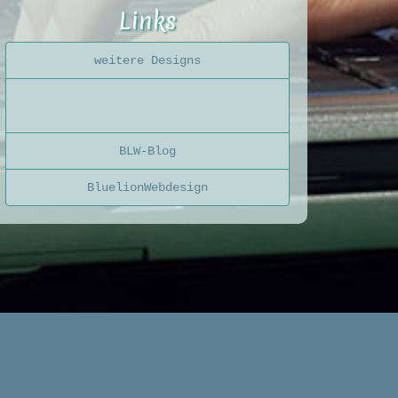
Links
weitere Designs
BLW-Blog
BluelionWebdesign