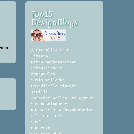
Top15
DesignBlogs
2023
ALLes allTAEGLICH
Zitante
Mitternachtsspitzen
Lebenslichter
Wortperlen
Susis Wollecke -
Postfiliale Mitwitz
Tirilli
Zwischen Wellen und Worten
SaschaSalamander
Katharinas Buchstabenwelten
Silvios - Blog
Susfi
Morgentau
GGS Bergschule