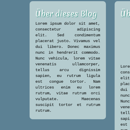
Über dieses Blog
Üb
Lorem ipsum dolor sit amet,
consectetur adipiscing
elit. Sed condimentum
placerat justo. Vivamus vel
dui libero. Donec maximus
nunc in hendrerit commodo.
Nunc vehicula, lorem vitae
venenatis ullamcorper,
Lore
tellus arcu dignissim
con
sapien, eu rutrum ligula
eli
est congue tortor. Nam
plac
ultrices enim eu lorem
dui
rutrum, vitae rutrum orci
nun
vulputate. Maecenas
Nun
suscipit tortor et rutrum
ven
rutrum.
tel
sap
est