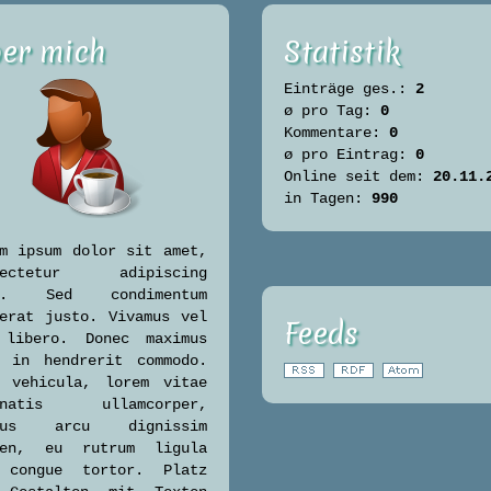
er mich
Statistik
Einträge ges.:
2
ø pro Tag:
0
Kommentare:
0
ø pro Eintrag:
0
Online seit dem:
20.11.
in Tagen:
990
m ipsum dolor sit amet,
sectetur adipiscing
t. Sed condimentum
erat justo. Vivamus vel
Feeds
 libero. Donec maximus
c in hendrerit commodo.
c vehicula, lorem vitae
enatis ullamcorper,
lus arcu dignissim
ien, eu rutrum ligula
 congue tortor. Platz