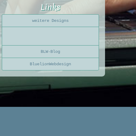
Links
weitere Designs
BLW-Blog
BluelionWebdesign