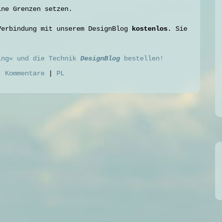
ine Grenzen setzen.
Verbindung mit unserem DesignBlog
kostenlos
. Sie
ing« und die Technik
DesignBlog
bestellen!
)
Kommentare
|
PL