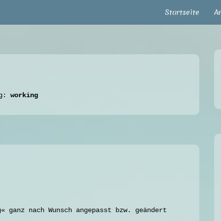
Startseite
A
ag:
working
g« ganz nach Wunsch angepasst bzw. geändert