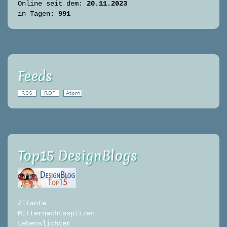
Online seit dem:
20.11.2023
in Tagen:
991
Feeds
Top15 DesignBlogs
Zitante
Mitternachtsspitzen
Lebenslichter