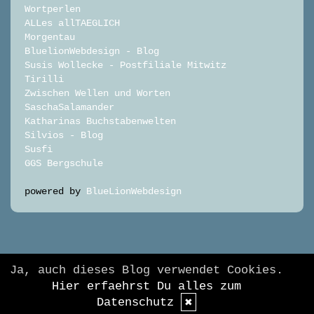
Wortperlen
ALLes allTAEGLICH
Morgentau
BluelionWebdesign - Blog
Susis Wollecke - Postfiliale Mitwitz
Tirilli
Zwischen Wellen und Worten
SaschaSalamander
Katharinas Buchstabenwelten
Silvios - Blog
Susfi
GGS Bergschule
powered by
BlueLionWebdesign
© DesignBlog V5 powered by BlueLionWebdesign.de
Ja, auch dieses Blog verwendet Cookies.
Hier erfaehrst Du alles zum
Datenschutz
✖