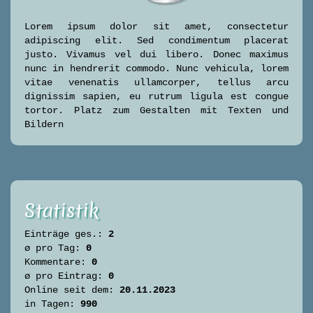
Lorem ipsum dolor sit amet, consectetur
adipiscing elit. Sed condimentum placerat
justo. Vivamus vel dui libero. Donec maximus
nunc in hendrerit commodo. Nunc vehicula, lorem
vitae venenatis ullamcorper, tellus arcu
dignissim sapien, eu rutrum ligula est congue
tortor. Platz zum Gestalten mit Texten und
Bildern
Statistik
Einträge ges.:
2
ø pro Tag:
0
Kommentare:
0
ø pro Eintrag:
0
Online seit dem:
20.11.2023
in Tagen:
990