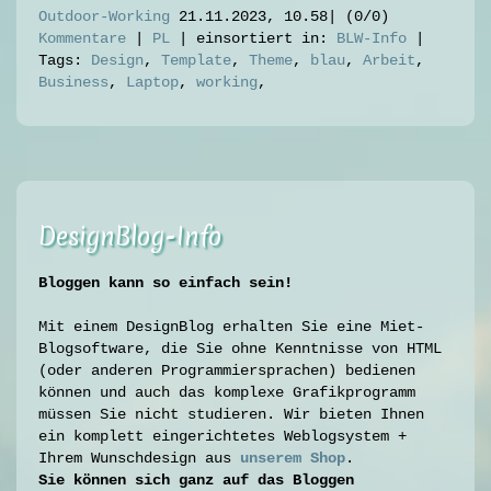
Outdoor-Working
21.11.2023, 10.58
|
(0/0)
Kommentare
|
PL
|
einsortiert in:
BLW-Info
|
Tags:
Design
,
Template
,
Theme
,
blau
,
Arbeit
,
Business
,
Laptop
,
working
,
DesignBlog-Info
Bloggen kann so einfach sein
!
Mit einem DesignBlog erhalten Sie eine Miet-
Blogsoftware, die Sie ohne Kenntnisse von HTML
(oder anderen Programmiersprachen) bedienen
können und auch das komplexe Grafikprogramm
müssen Sie nicht studieren. Wir bieten Ihnen
ein komplett eingerichtetes Weblogsystem +
Ihrem Wunschdesign aus
unsere
m Shop
.
Sie können sich ganz auf das Bloggen