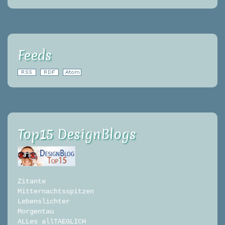
Feeds
Top15 DesignBlogs
Zitante
Mitternachtsspitzen
Lebenslichter
Morgentau
ALLes allTAEGLICH