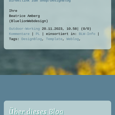
Direktlink zum Shop/DesignBlog
Ihre
Beatrice Amberg
(BluelionWebdesign)
Outdoor-Working
20.11.2023, 10.58
|
(0/0)
Kommentare
|
PL
|
einsortiert in:
BLW-Info
|
Tags:
DesignBlog
,
Template
,
Weblog
,
Über dieses Blog